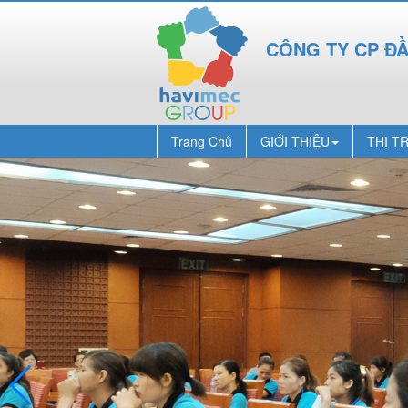
CÔNG TY CP Đ
Trang Chủ
GIỚI THIỆU
THỊ T