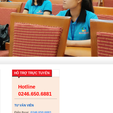
HỖ TRỢ TRỰC TUYẾN
Hotline
0246.650.6881
TƯ VẤN VIÊN
Điện thoại:
0246.650.6881