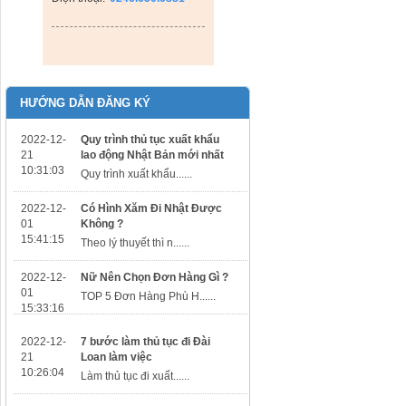
HƯỚNG DẪN ĐĂNG KÝ
2022-12-
Quy trình thủ tục xuất khẩu
21
lao động Nhật Bản mới nhất
10:31:03
Quy trình xuất khẩu......
2022-12-
Có Hình Xăm Đi Nhật Được
01
Không ?
15:41:15
Theo lý thuyết thì n......
2022-12-
Nữ Nên Chọn Đơn Hàng Gì ?
01
TOP 5 Đơn Hàng Phù H......
15:33:16
2022-12-
7 bước làm thủ tục đi Đài
21
Loan làm việc
10:26:04
Làm thủ tục đi xuất......