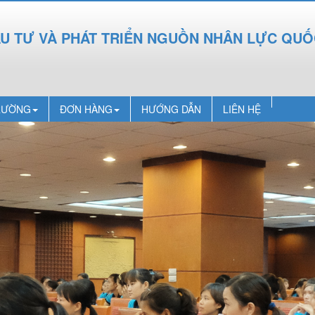
ẦU TƯ VÀ PHÁT TRIỂN NGUỒN NHÂN LỰC QU
RƯỜNG
ĐƠN HÀNG
HƯỚNG DẪN
LIÊN HỆ