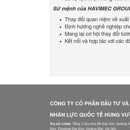
Sứ mệnh của HAVIMEC GROU
Thay đổi quan niệm về xuất
Định hướng nghề nghiệp cho
Mang lại cơ hội thay đổi tươ
Kết nối và hợp tác với các đ
CÔ
NG TY CỔ PHẦN ĐẦU TƯ VÀ
NHÂN LỰC QUỐC TẾ HÙNG V
Trụ sở chinh
: Tầng 2 tòa nhà B9 Đại Kim, đường 
Kim, Phường Đại Kim, Hoàng Mai, Hà Nội