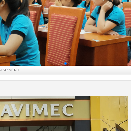
N SỨ MỆNH