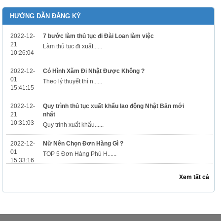
HƯỚNG DẪN ĐĂNG KÝ
2022-12-
7 bước làm thủ tục đi Đài Loan làm việc
21
Làm thủ tục đi xuất......
10:26:04
2022-12-
Có Hình Xăm Đi Nhật Được Không ?
01
Theo lý thuyết thì n......
15:41:15
2022-12-
Quy trình thủ tục xuất khẩu lao động Nhật Bản mới
21
nhất
10:31:03
Quy trình xuất khẩu......
2022-12-
Nữ Nên Chọn Đơn Hàng Gì ?
01
TOP 5 Đơn Hàng Phù H......
15:33:16
Xem tất cả