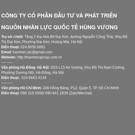
CÔ
NG TY CỔ PHẦN ĐẦU TƯ VÀ PHÁT TRIỂN
NGUỒN NHÂN LỰC QUỐC TẾ HÙNG VƯƠNG
Trụ sở chinh
: Tầng 2 tòa nhà B9 Đại Kim, đường Nguyễn Công Thái, Khu Đô
Thị Đại Kim, Phường Đại Kim, Hoàng Mai, Hà Nội
Điện thoại:
024.6650.6881
Email
: havimec.jsc@gmail.com
Website:
http://havimecgroup.com.vn
----------
Văn phòng Hà Đông- Hà Nội:
D03-L15 An Vượng, Khu Đô Thị Nam Cường,
Phường Dương Nội, Hà Đông, Hà Nội
Điện thoại:
024 6663 4134
----------
Văn phòng Hồ Chí Minh:
208 Hồng Bàng, P12, Quận 5, TP. Hồ Chí Minh
Điện thoại:
090 319 0568/ 090 841 2838 (Zalo/Wechat)