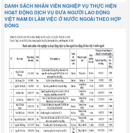
DANH SÁCH NHÂN VIÊN NGHIỆP VỤ THỰC HIỆN
HOẠT ĐỘNG DỊCH VỤ ĐƯA NGƯỜI LAO ĐỘNG
VIỆT NAM ĐI LÀM VIỆC Ở NƯỚC NGOÀI THEO HỢP
ĐỒNG